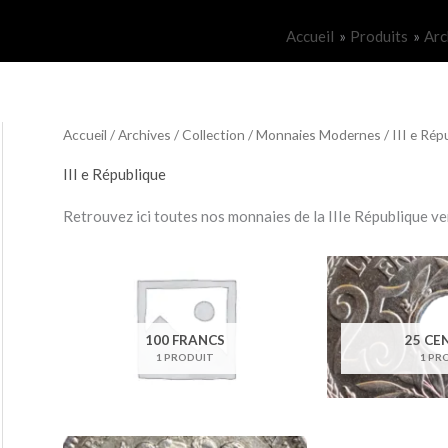
Accueil
Produits
Arc
Accueil
/
Archives
/
Collection
/
Monnaies Modernes
/ III e Rép
III e République
Retrouvez ici toutes nos monnaies de la IIIe République v
100 FRANCS
25 CE
1 PRODUIT
1 PR