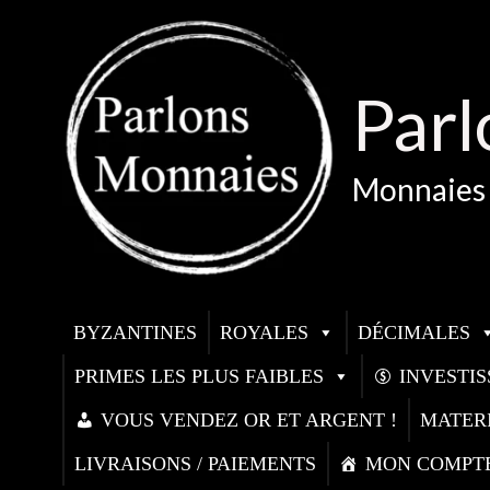
Aller
au
contenu
Parl
Monnaies 
BYZANTINES
ROYALES
DÉCIMALES
PRIMES LES PLUS FAIBLES
INVESTI
VOUS VENDEZ OR ET ARGENT !
MATER
LIVRAISONS / PAIEMENTS
MON COMPT