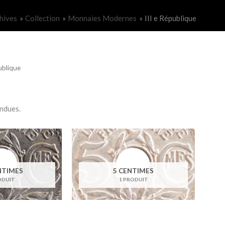
hives
Collection
Monnaies Modernes
III e République
ublique
endues.
NTIMES
5 CENTIMES
ODUIT
1 PRODUIT