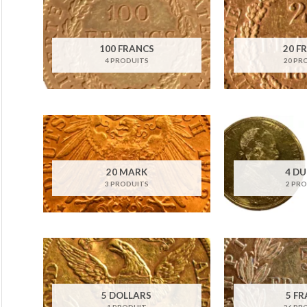
100 FRANCS
20 F
4 PRODUITS
20 PR
20 MARK
4 D
3 PRODUITS
2 PR
5 DOLLARS
5 F
1 PRODUIT
26 PR