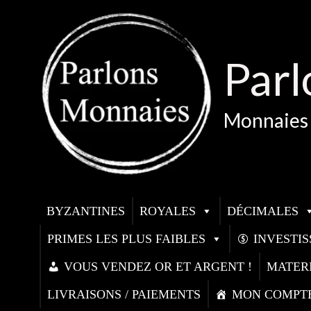
Aller
au
contenu
Parl
Monnaies 
BYZANTINES
ROYALES
DÉCIMALES
PRIMES LES PLUS FAIBLES
INVESTI
VOUS VENDEZ OR ET ARGENT !
MATER
LIVRAISONS / PAIEMENTS
MON COMPT