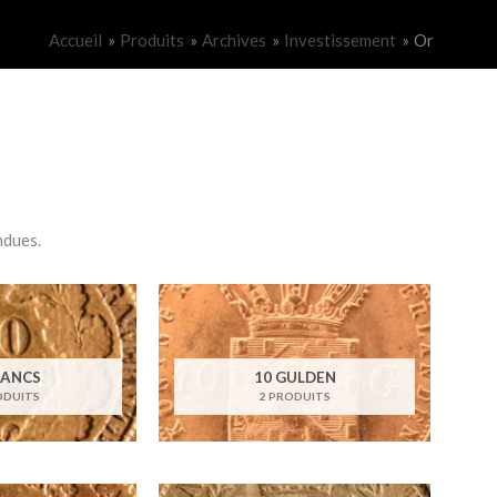
Accueil
Produits
Archives
Investissement
Or
ndues.
RANCS
10 GULDEN
ODUITS
2 PRODUITS