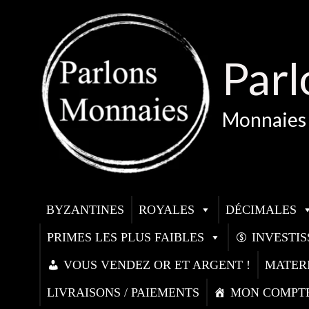
Aller
au
contenu
Parl
Monnaies 
BYZANTINES
ROYALES
DÉCIMALES
PRIMES LES PLUS FAIBLES
INVESTI
VOUS VENDEZ OR ET ARGENT !
MATER
LIVRAISONS / PAIEMENTS
MON COMPT