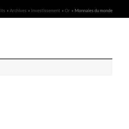
its
Archives
Investissement
Or
Monnaies du monde