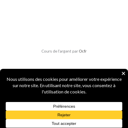
Cours de l'argent par
Or.fr
Copyright © 2026 Parlons Monnaies
Mentions légales
|
CGV
|
CGU
|
Confidentialité
|
Sécurité
Numismate professionnel
·
4 ans d'expertise
·
Marque INPI
FR5156987
·
Agrément Douanes
n° 15519
·
Spécialiste monnaies anciennes et métaux
précieux
Powered by Parlons Monnaies