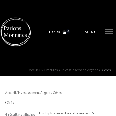
Aller
au
contenu
Panier
Accueil
Produits
Investissement Argent
Cérès
Trié
Accueil
/
Investissement Argent
/ Cérès
du
plus
récent
Cérès
au
plus
ancien
4 résultats affichés