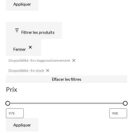
r
Appliquer
o
v
i
s
i
o
n
n
e
Filtrer les produits
m
e
n
t
Fermer
Disponibilité : En réapprovisionnement
Disponibilité : En stock
Effacer les filtres
Prix
Appliquer