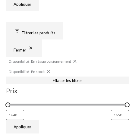
r
Appliquer
o
v
i
s
i
o
n
n
e
Filtrer les produits
m
e
n
t
Fermer
Disponibilité : En réapprovisionnement
Disponibilité : En stock
Effacer les filtres
Prix
Appliquer