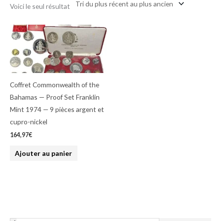
Voici le seul résultat
Coffret Commonwealth of the
Bahamas — Proof Set Franklin
Mint 1974 — 9 pièces argent et
cupro-nickel
164,97
€
Ajouter au panier
S
S