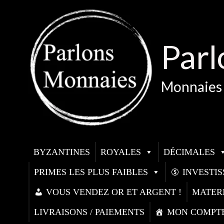
Aller
au
contenu
Parl
Monnaies 
BYZANTINES
ROYALES
DÉCIMALES
PRIMES LES PLUS FAIBLES
INVESTI
VOUS VENDEZ OR ET ARGENT !
MATER
LIVRAISONS / PAIEMENTS
MON COMPT