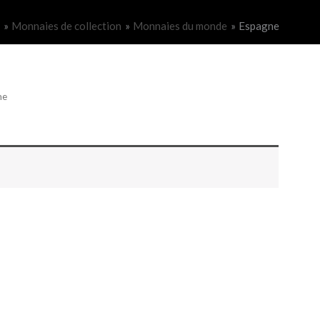
Monnaies de collection
Monnaies du monde
Espagne
ne