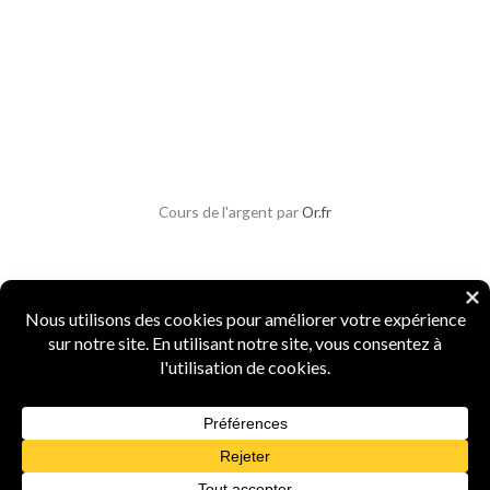
Cours de l'argent par
Or.fr
Copyright © 2026 Parlons Monnaies
Mentions légales
|
CGV
|
CGU
|
Confidentialité
|
Sécurité
Numismate professionnel
·
4 ans d'expertise
·
Marque INPI
FR5156987
·
Agrément Douanes
n° 15519
·
Spécialiste monnaies anciennes et métaux
précieux
Powered by Parlons Monnaies