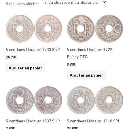
ancien
8 résultats affichés
5 centimes Lindauer 1933 SUP
5 centimes Lindauer 1922
Poissy TTB
24,90
€
9,90
€
Ajouter au panier
Ajouter au panier
5 centimes Lindauer 1937 SUP
5 centimes Lindauer 1918 SPL
2,90
€
34,90
€