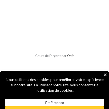
Cours de l'argent par
Or.fr
Copyright © 2026 Parlons Monnaies
Mentions légales
|
CGV
|
CGU
|
Confidentialité
|
Sécurité
Numismate professionnel
·
4 ans d'expertise
·
Marque INPI
FR5156987
·
Agrément Douanes
n° 15519
·
Spécialiste monnaies anciennes et métaux
précieux