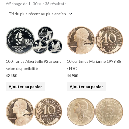
ancien
Affichage de 1–30 sur 36 résultats
100 francs Albertville 92 argent
10 centimes Marianne 1999 BE
selon disponibilité
/ FDC
42,48
€
14,90
€
Ajouter au panier
Ajouter au panier