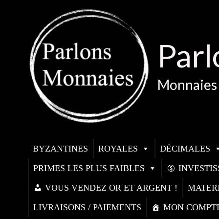
Aller
au
contenu
Parl
Monnaies 
BYZANTINES
ROYALES
DÉCIMALES
PRIMES LES PLUS FAIBLES
INVESTI
VOUS VENDEZ OR ET ARGENT !
MATER
LIVRAISONS / PAIEMENTS
MON COMPT