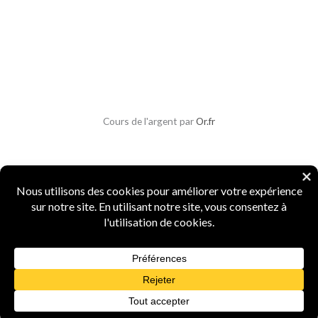
Cours de l'argent par
Or.fr
Copyright © 2026 Parlons Monnaies
Mentions légales
|
CGV
|
CGU
|
Confidentialité
|
Sécurité
Numismate professionnel
·
4 ans d'expertise
·
Marque INPI
FR5156987
·
Agrément Douanes
n° 15519
·
Spécialiste monnaies anciennes et métaux
précieux
Powered by Parlons Monnaies