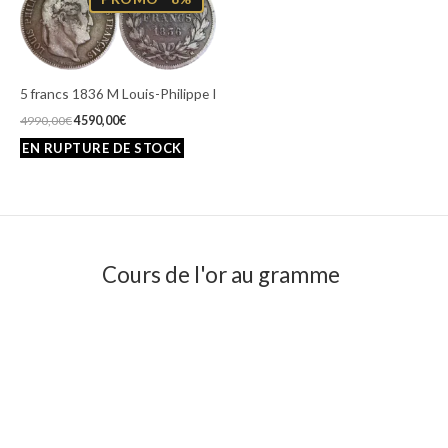
initial
actuel
était :
est :
4990,00€.
4590,00€.
5 francs 1836 M Louis-Philippe I
4990,00
€
4590,00
€
Cours de l'or au gramme