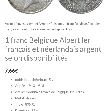
Ier
français
et
néerlandais
Accueil
/
Investissement Argent
/
Belgique
/ 1 franc Belgique Albert Ier
argent
français et néerlandais argent selon disponibilités
selon
1 franc Belgique Albert Ier
disponibilités
français et néerlandais argent
selon disponibilités
7,66
€
poids brut théorique : 5 gr.
Année : 1910-1918
Atelier : Monnaie royale de Belgique
, Bruxelles
Métal : Argent
Titre : 835 ‰
Diamètre : 23 mm