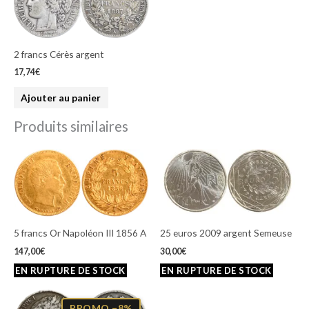
2 francs Cérès argent
17,74
€
Ajouter au panier
Produits similaires
5 francs Or Napoléon III 1856 A
25 euros 2009 argent Semeuse
147,00
€
30,00
€
Le
Le
prix
prix
PROMO −8%