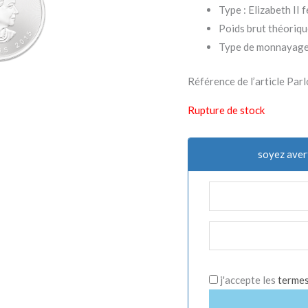
Type : Elizabeth II f
Poids brut théorique
Type de monnayage
Référence de l’article 
Rupture de stock
soyez aver
j'accepte les
termes 