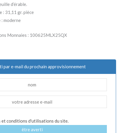
euille d’érable.
 : 31,11 gr. pièce
 : moderne
Parlons Monnaies : 100625MLX25QX
ti par e-mail du prochain approvisionnement
et conditions d'utilisations du site.
être averti