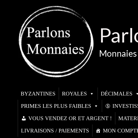
Aller
au
contenu
Parl
Monnaies 
BYZANTINES
ROYALES
DÉCIMALES
PRIMES LES PLUS FAIBLES
INVESTI
VOUS VENDEZ OR ET ARGENT !
MATER
LIVRAISONS / PAIEMENTS
MON COMPT