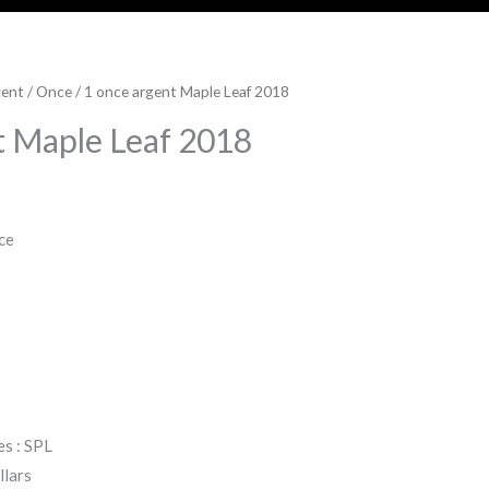
gent
/
Once
/ 1 once argent Maple Leaf 2018
t Maple Leaf 2018
èce
es : SPL
llars