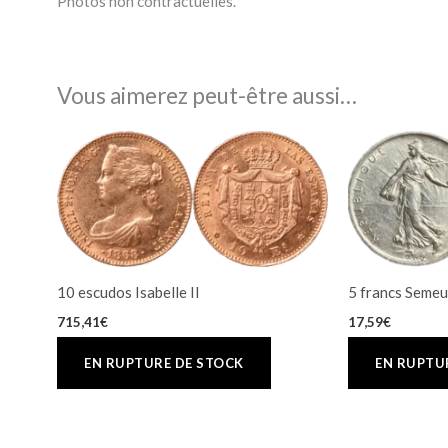
Photos non contractuelles.
Vous aimerez peut-être aussi…
10 escudos Isabelle II
5 francs Semeu
715,41
€
17,59
€