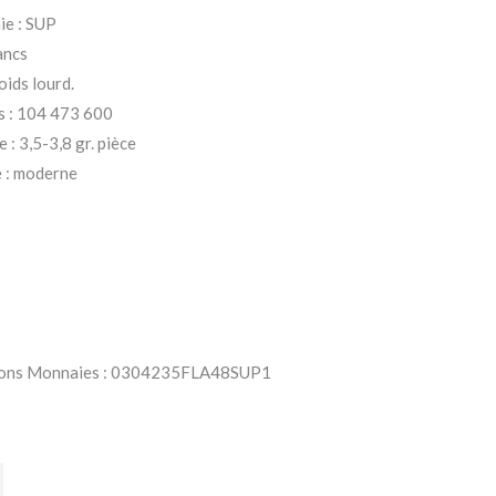
ie : SUP
rancs
oids lourd.
s : 104 473 600
 : 3,5-3,8 gr. pièce
 : moderne
arlons Monnaies : 0304235FLA48SUP1