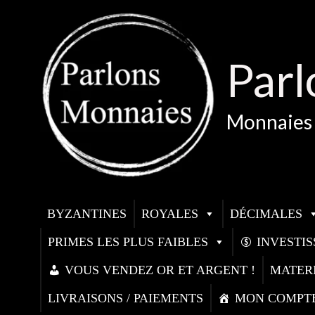
Aller
au
contenu
Parl
Monnaies 
BYZANTINES
ROYALES
DÉCIMALES
PRIMES LES PLUS FAIBLES
INVESTI
VOUS VENDEZ OR ET ARGENT !
MATER
LIVRAISONS / PAIEMENTS
MON COMPT