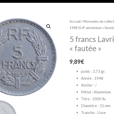
quantité
Accueil
/
Monnaies de collec
1948 SUP aluminium « fautée
de
5
5 francs Lavr
francs
« fautée »
Lavrillier
1948
9,89
€
SUP
aluminium
poids : 3,73 gr.
"fautée"
Année : 1948
Atelier : /
Métal : Aluminium
Titre : 1000 ‰
Diamètre : 31 mm
Tranche : Lisse