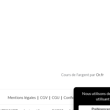
Cours de l'argent par
Or.fr
Mentions légales
|
CGV
|
CGU
|
Confidentialité
|
Sécurité