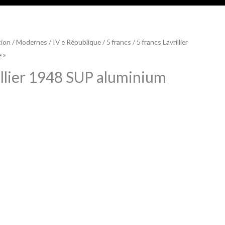
tion
/
Modernes
/
IV e République
/
5 francs
/ 5 francs Lavrillier
 »
illier 1948 SUP aluminium