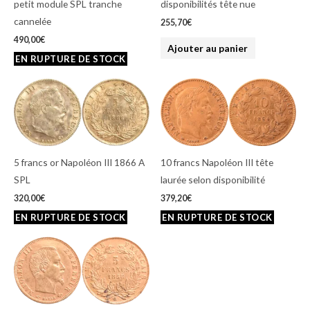
petit module SPL tranche
disponibilités tête nue
cannelée
255,70
€
490,00
€
Ajouter au panier
5 francs or Napoléon III 1866 A
10 francs Napoléon III tête
SPL
laurée selon disponibilité
320,00
€
379,20
€