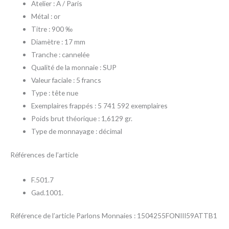
Atelier : A / Paris
Métal : or
Titre : 900 ‰
Diamètre : 17 mm
Tranche : cannelée
Qualité de la monnaie : SUP
Valeur faciale : 5 francs
Type : tête nue
Exemplaires frappés : 5 741 592 exemplaires
Poids brut théorique : 1,6129 gr.
Type de monnayage : décimal
Références de l’article
F.501.7
Gad.1001.
Référence de l’article Parlons Monnaies : 1504255FONIII59ATTB1