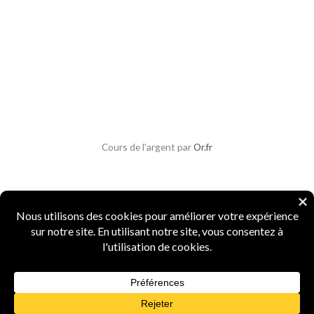
Cours de l'argent par
Or.fr
Copyright © 2026 Parlons Monnaies
Mentions légales
|
CGV
|
CGU
|
Confidentialité
|
Sécurité
Numismate professionnel
·
4 ans d'expertise
·
Marque INPI
FR5156987
·
Agrément Douanes
n° 15519
·
Spécialiste monnaies anciennes et métaux
précieux