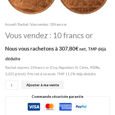
francs
or
Accueil
/
Rachat
/ Vous vendez : 10 francs or
Vous vendez : 10 francs or
Nous vous rachetons à
307,80
€
net, TMP déjà
déduite
Rachat express 10 francs or (Coq, Napoléon III, Cérès, 900‰,
3,225 g brut). Prix net à recevoir, TMP 11,5% déjà déduite.
Ajouter à ma vente
Commande sécurisée garantie