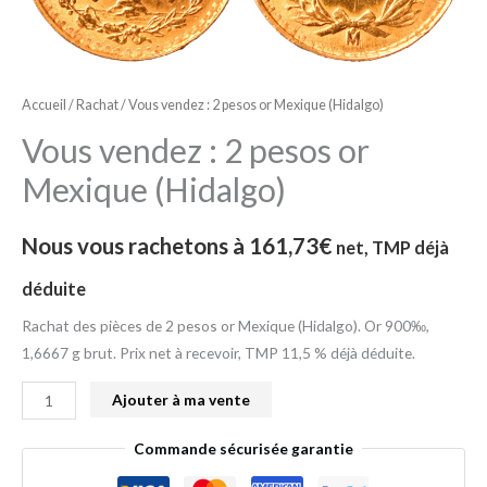
pesos
or
Mexique
(Hidalgo)
Accueil
/
Rachat
/ Vous vendez : 2 pesos or Mexique (Hidalgo)
Vous vendez : 2 pesos or
Mexique (Hidalgo)
Nous vous rachetons à
161,73
€
net, TMP déjà
déduite
Rachat des pièces de 2 pesos or Mexique (Hidalgo). Or 900‰,
1,6667 g brut. Prix net à recevoir, TMP 11,5 % déjà déduite.
Ajouter à ma vente
Commande sécurisée garantie