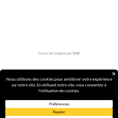
Cours de l'argent par
Or.fr
Copyright © 2026 Parlons Monnaies
Mentions légales
|
CGV
|
CGU
|
Confidentialité
|
Sécurité
Numismate professionnel
·
4 ans d'expertise
·
Marque INPI
FR5156987
·
Agrément Douanes
n° 15519
·
Spécialiste monnaies anciennes et métaux
précieux
Powered by Parlons Monnaies