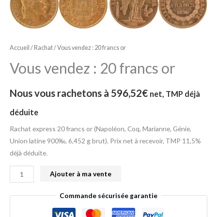
francs
or
Accueil
/
Rachat
/ Vous vendez : 20 francs or
Vous vendez : 20 francs or
Nous vous rachetons à
596,52
€
net, TMP déjà
déduite
Rachat express 20 francs or (Napoléon, Coq, Marianne, Génie,
Union latine 900‰, 6,452 g brut). Prix net à recevoir, TMP 11,5%
déjà déduite.
Ajouter à ma vente
Commande sécurisée garantie