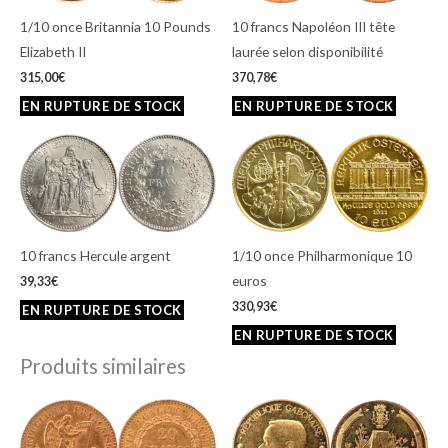
1/10 once Britannia 10 Pounds
10 francs Napoléon III tête
Elizabeth II
laurée selon disponibilité
315,00
€
370,78
€
10 francs Hercule argent
1/10 once Philharmonique 10
euros
39,33
€
330,93
€
Produits similaires