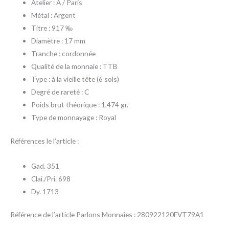
Atelier : A / Paris
Métal : Argent
Titre : 917 ‰
Diamètre : 17 mm
Tranche : cordonnée
Qualité de la monnaie : TTB
Type : à la vieille tête (6 sols)
Degré de rareté : C
Poids brut théorique : 1,474 gr.
Type de monnayage : Royal
Références le l’article :
Gad. 351
Clai./Pri. 698
Dy. 1713
Référence de l’article Parlons Monnaies : 280922120EVT79A1