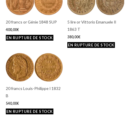
20 francs or Génie 1848 SUP
5 lire or Vittorio Emanuele II
1863 T
400,00
€
380,00
€
20 francs Louis-Philippe I 1832
B
540,00
€