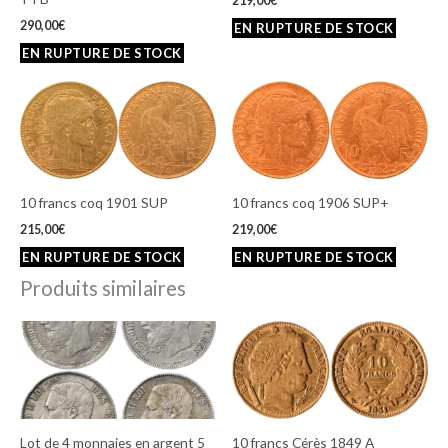
219,00
€
290,00
€
10 francs coq 1901 SUP
10 francs coq 1906 SUP+
215,00
€
219,00
€
Produits similaires
Lot de 4 monnaies en argent 5
10 francs Cérès 1849 A