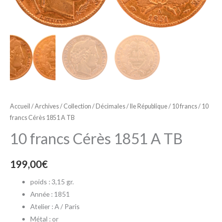
Accueil
/
Archives
/
Collection
/
Décimales
/
IIe République
/
10 francs
/ 10
francs Cérès 1851 A TB
10 francs Cérès 1851 A TB
199,00
€
poids : 3,15 gr.
Année : 1851
Atelier : A / Paris
Métal : or