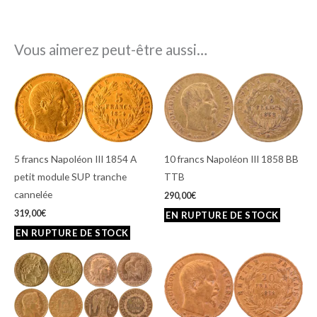
Vous aimerez peut-être aussi…
5 francs Napoléon III 1854 A
10 francs Napoléon III 1858 BB
petit module SUP tranche
TTB
cannelée
290,00
€
319,00
€