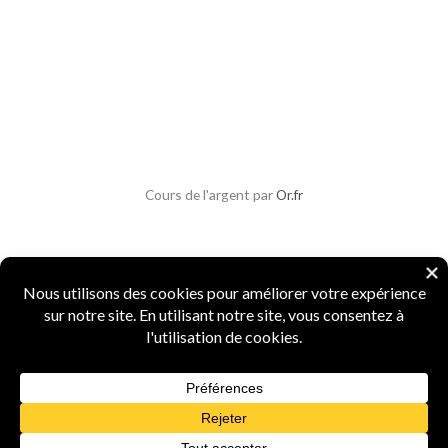
Cours de l'argent par
Or.fr
Copyright © 2026 Parlons Monnaies
Mentions légales
|
CGV
|
CGU
|
Confidentialité
|
Sécurité
Numismate professionnel
·
4 ans d'expertise
·
Marque INPI
FR5156987
·
Agrément Douanes
n° 15519
·
Spécialiste monnaies anciennes et métaux
précieux
Powered by Parlons Monnaies