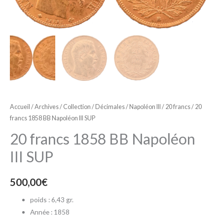
Accueil
/
Archives
/
Collection
/
Décimales
/
Napoléon III
/
20 francs
/ 20
francs 1858 BB Napoléon III SUP
20 francs 1858 BB Napoléon
III SUP
500,00
€
poids : 6,43 gr.
Année : 1858