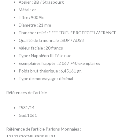
Atelier : BB / Strasbourg
Métal : or
Titre : 900 ‰
Diamètre : 21 mm
Tranche : relief : * *** *DIEU*PROTEGE*LA*FRANCE
Qualité de la monnaie : SUP / AU58
Valeur faciale : 20 francs
Type : Napoléon III Tête nue
Exemplaires frappés : 2 067 740 exemplaires
Poids brut théorique : 6,45161 gr.
Type de monnayage : décimal
Références de l’article
F531/14
Gad.1061
Référence de l’article Parlons Monnaies :
12122320FNIII58BBSUP1