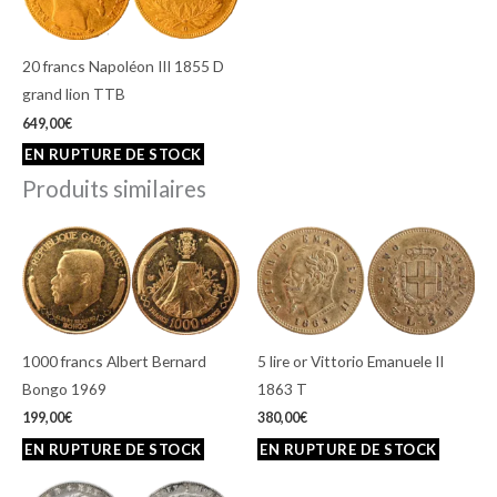
20 francs Napoléon III 1855 D
grand lion TTB
649,00
€
Produits similaires
1000 francs Albert Bernard
5 lire or Vittorio Emanuele II
Bongo 1969
1863 T
199,00
€
380,00
€