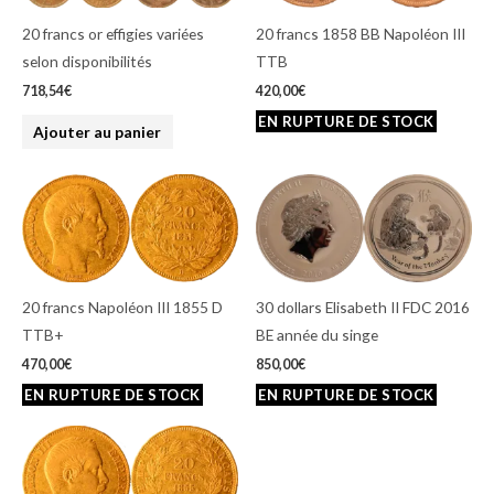
20 francs or effigies variées
20 francs 1858 BB Napoléon III
selon disponibilités
TTB
718,54
€
420,00
€
Ajouter au panier
20 francs Napoléon III 1855 D
30 dollars Elisabeth II FDC 2016
TTB+
BE année du singe
470,00
€
850,00
€