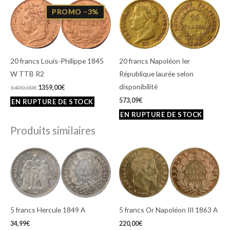
Le
Le
prix
prix
PROMO −3%
initial
actuel
était :
est :
1400,00€.
1359,00€.
20 francs Louis-Philippe 1845
20 francs Napoléon Ier
W TTB R2
République laurée selon
disponibilité
1400,00
€
1359,00
€
573,09
€
Produits similaires
5 francs Hercule 1849 A
5 francs Or Napoléon III 1863 A
34,99
€
220,00
€