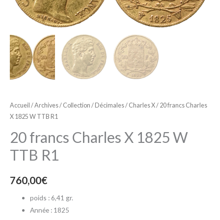
Accueil
/
Archives
/
Collection
/
Décimales
/
Charles X
/ 20 francs Charles
X 1825 W TTB R1
20 francs Charles X 1825 W
TTB R1
760,00
€
poids : 6,41 gr.
Année : 1825