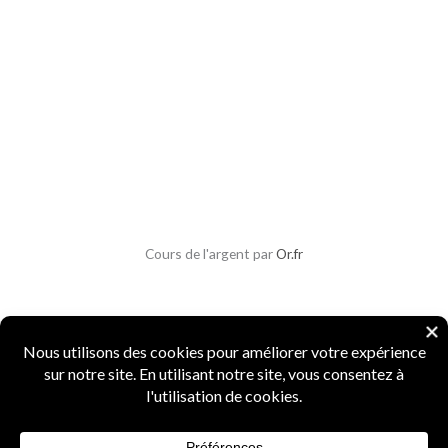
Cours de l'argent par
Or.fr
Copyright © 2026 Parlons Monnaies
Mentions légales
|
CGV
|
CGU
|
Confidentialité
|
Sécurité
Numismate professionnel
·
4 ans d'expertise
·
Marque INPI
FR5156987
·
Agrément Douanes
n° 15519
·
Spécialiste monnaies anciennes et métaux