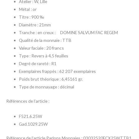
Atelier : W, Lille
Métal : or
Titre : 900 ‰
Diamètre : 21mm
Tranche : en creux :
DOMINE SALVUM FAC REGEM
Qualité de la monnaie : TTB
Valeur faciale : 20 francs
Type : Revers à 4,5 feuilles
Degré de rareté : R1
Exemplaires frappés : 62 207 exemplaires
Poids brut théorique : 6,45161 gr.
Type de monnayage : décimal
Références de l’article :
F521.6.25W
Gad.1029.25W
Référence de l’article Parlons Monnaies : 03032520FCX25WTTB1