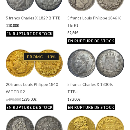
5 francs Charles X 1829 B TTB
5 francs Louis Philippe 1846 K
TB R1
110,00
€
82,84
€
Le
Le
prix
prix
PROMO −13%
initial
actuel
était :
est :
1490,00€.
1295,00€.
20 francs Louis Philippe 1840
5 francs Charles X 1830 B
W TTB R2
TTB+
1490,00
€
1295,00
€
190,00
€