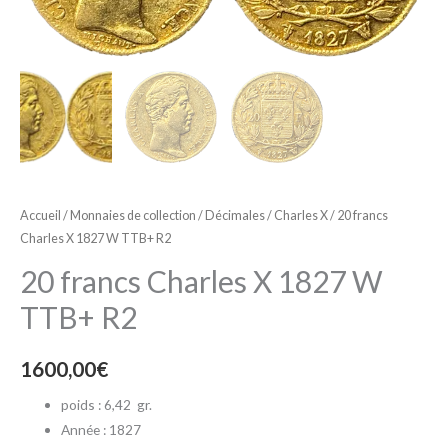
Accueil
/
Monnaies de collection
/
Décimales
/
Charles X
/ 20 francs
Charles X 1827 W TTB+ R2
20 francs Charles X 1827 W
TTB+ R2
1600,00
€
poids : 6,42
gr.
Année : 1827