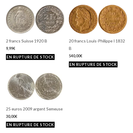
2 francs Suisse 1920 B
20 francs Louis-Philippe I 1832
B
9,99
€
540,00
€
25 euros 2009 argent Semeuse
30,00
€