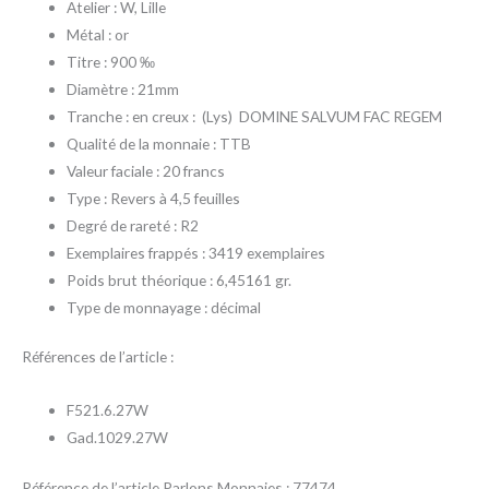
Atelier : W, Lille
Métal : or
Titre : 900 ‰
Diamètre : 21mm
Tranche : en creux : (Lys) DOMINE SALVUM FAC REGEM
Qualité de la monnaie : TTB
Valeur faciale : 20 francs
Type : Revers à 4,5 feuilles
Degré de rareté : R2
Exemplaires frappés : 3419 exemplaires
Poids brut théorique : 6,45161 gr.
Type de monnayage : décimal
Références de l’article :
F521.6.27W
Gad.1029.27W
Référence de l’article Parlons Monnaies : 77474