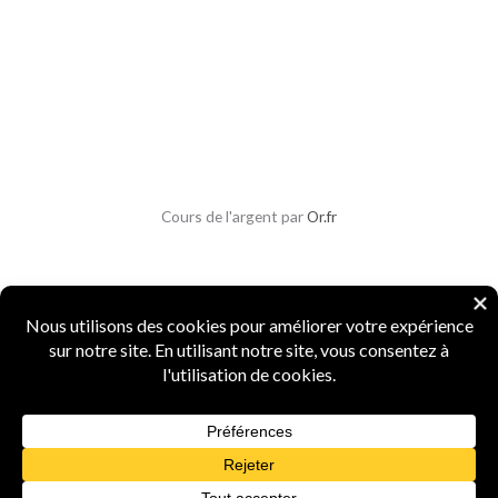
Cours de l'argent par
Or.fr
Copyright © 2026 Parlons Monnaies
Mentions légales
|
CGV
|
CGU
|
Confidentialité
|
Sécurité
Numismate professionnel
·
4 ans d'expertise
·
Marque INPI
FR5156987
·
Agrément Douanes
n° 15519
·
Spécialiste monnaies anciennes et métaux
précieux
Powered by Parlons Monnaies