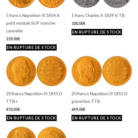
5 francs Napoléon III 1854 A
1 franc Charles X 1829 K TB
petit module SUP tranche
100,00
€
cannelée
319,00
€
20 francs Napoléon III 1855 D
20 francs Napoléon III 1855 D
TTB+
grand lion TTB
470,00
€
649,00
€