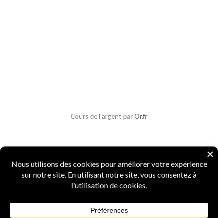
Cours de l'argent par
Or.fr
Copyright © 2026 Parlons Monnaies
Mentions légales
|
CGV
|
CGU
|
Confidentialité
|
Sécurité
Numismate professionnel
·
4 ans d'expertise
·
Marque INPI
FR5156987
·
Agrément Douanes
n° 15519
·
Spécialiste monnaies anciennes et métaux