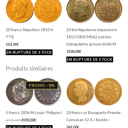
20 francs Napoléon 1810 A
20 lire Napoleone Imperatore
TTB
1812/1802 MS62 pointes
triangulaires grosse étoile M
550,14
€
1500,00
€
Produits similaires
Le
Le
prix
prix
PROMO −8%
initial
actuel
était :
est :
4990,00€.
4590,00€.
5 francs 1836 M Louis-Philippe I
20 francs or Bonaparte Premier
Consul an 12 A « fautée »
4990,00
€
4590,00
€
549,00
€