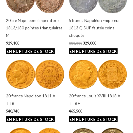
était :
est :
380,00€.
329,00€.
20 lire Napoleone Imperatore
5 francs Napoléon Empereur
1813/180 pointes triangulaires
1813 Q SUP fautée coins
M
choqués
929,10
€
380,00
€
329,00
€
20 francs Napoléon 1811 A
20 francs Louis XVIII 1818 A
TTB
TTB+
540,74
€
465,50
€