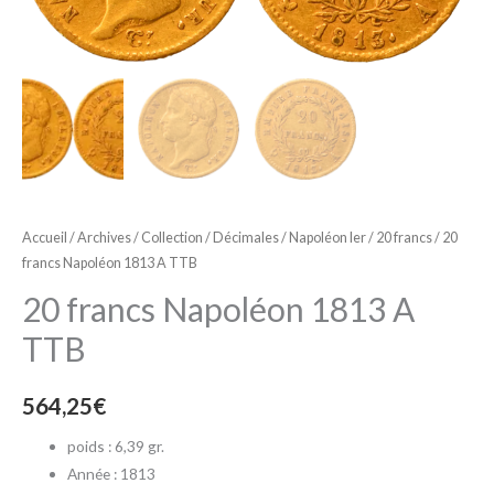
Accueil
/
Archives
/
Collection
/
Décimales
/
Napoléon Ier
/
20 francs
/ 20
francs Napoléon 1813 A TTB
20 francs Napoléon 1813 A
TTB
564,25
€
poids : 6,39 gr.
Année : 1813