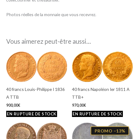
Photos réelles de la monnaie que vous recevrez.
Vous aimerez peut-être aussi…
40 francs Louis-Philippe I 1836
40 francs Napoléon Ier 1811 A
A TTB
TTB+
900,00
€
970,00
€
Le
Le
prix
prix
PROMO −13%
initial
actuel