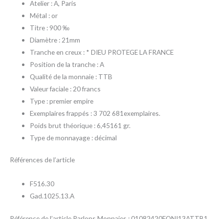
Atelier : A, Paris
Métal : or
Titre : 900 ‰
Diamètre : 21mm
Tranche en creux : * DIEU PROTEGE LA FRANCE
Position de la tranche : A
Qualité de la monnaie : TTB
Valeur faciale : 20 francs
Type : premier empire
Exemplaires frappés : 3 702 681exemplaires.
Poids brut théorique : 6,45161 gr.
Type de monnayage : décimal
Références de l’article
F516.30
Gad.1025.13.A
Référence de l’article Parlons Monnaies : 01082420FONI13ATTB1