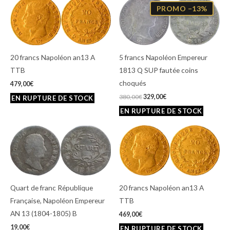
prix
prix
PROMO −13%
initial
actuel
était :
est :
380,00€.
329,00€.
20 francs Napoléon an13 A
5 francs Napoléon Empereur
TTB
1813 Q SUP fautée coins
choqués
479,00
€
380,00
€
329,00
€
Quart de franc République
20 francs Napoléon an13 A
Française, Napoléon Empereur
TTB
AN 13 (1804-1805) B
469,00
€
19,00
€