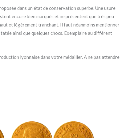
t proposée dans un état de conservation superbe. Une usure
restent encore bien marqués et ne présentent que très peu
 haut et légèrement tranchant. Il faut néanmoins mentionner
statée ainsi que quelques chocs. Exemplaire au différent
production lyonnaise dans votre médailler. A ne pas attendre