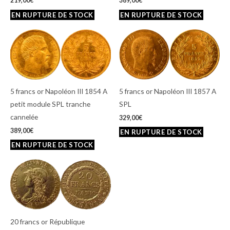
219,00
€
389,00
€
5 francs or Napoléon III 1854 A
5 francs or Napoléon III 1857 A
petit module SPL tranche
SPL
cannelée
329,00
€
389,00
€
20 francs or République