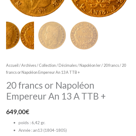
Accueil
/
Archives
/
Collection
/
Décimales
/
Napoléon Ier
/
20 francs
/ 20
francs or Napoléon Empereur An 13 A TTB +
20 francs or Napoléon
Empereur An 13 A TTB +
649,00
€
poids : 6,42 gr.
Année : an13 (1804-1805)