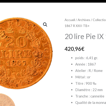
Accueil
/
Archives
/
Collecti
1867 R XXII TB+
20 lire Pie I
420,96
€
poids : 6,41 gr.
Année : 1867
Atelier : R / Rome
Métal : or
Titre : 900 ‰
Diamètre : 22 mm
Tranche : cannelée
Qualité de la monna