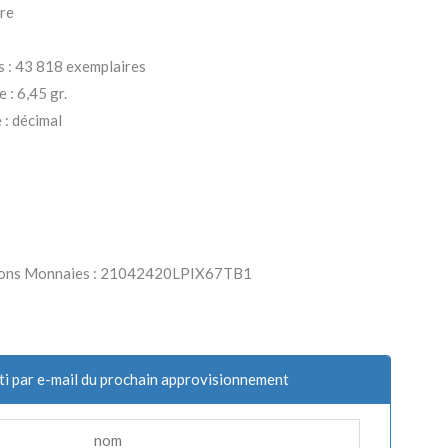
ire
s : 43 818 exemplaires
 : 6,45 gr.
: décimal
arlons Monnaies : 21042420LPIX67TB1
ti par e-mail du prochain approvisionnement