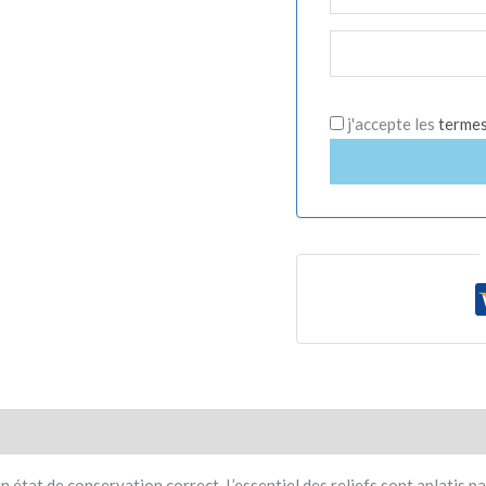
j'accepte les
termes 
 un état de conservation correct. L’essentiel des reliefs sont aplatis 