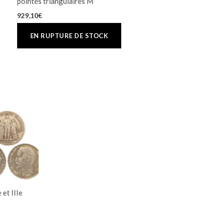
pointes triangulaires M
929,10
€
 et IIIe