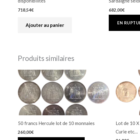
disponibilités
Sardaigne selon
718,54
€
682,00
€
Ajouter au panier
Produits similaires
50 francs Hercule lot de 10 monnaies
Lot de 10 X
Curie etc…
260,00
€