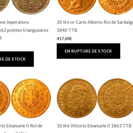
one Imperatore
20 lire or Carlo Alberto Roi de Sardai
2 pointes triangulaires
1840 TTB
M
417,00
€
orio Emanuele II Roi de
10 lire Vittorio Emanuele II 1863 TTB