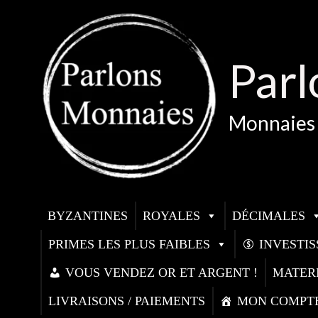
Aller
au
contenu
Parl
Monnaies 
BYZANTINES
ROYALES
DÉCIMALES
PRIMES LES PLUS FAIBLES
INVESTI
VOUS VENDEZ OR ET ARGENT !
MATER
LIVRAISONS / PAIEMENTS
MON COMPT