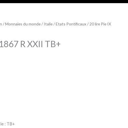
on
/
Monnaies du monde
/
Italie
/
Etats Pontificaux
/ 20 lire Pie IX
X 1867 R XXII TB+
ie : TB+