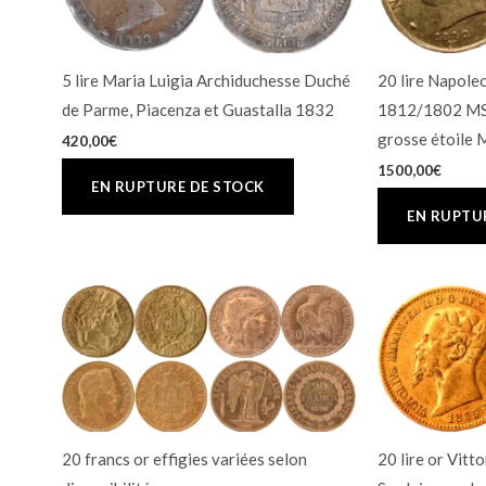
5 lire Maria Luigia Archiduchesse Duché
20 lire Napole
de Parme, Piacenza et Guastalla 1832
1812/1802 MS6
grosse étoile 
420,00
€
1500,00
€
20 francs or effigies variées selon
20 lire or Vitt