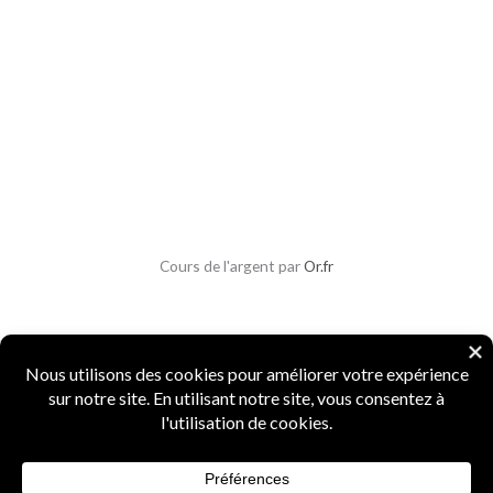
Cours de l'argent par
Or.fr
Copyright © 2026 Parlons Monnaies
Mentions légales
|
CGV
|
CGU
|
Confidentialité
|
Sécurité
Numismate professionnel
·
4 ans d'expertise
·
Marque INPI
FR5156987
·
Agrément Douanes
n° 15519
·
Spécialiste monnaies anciennes et métaux