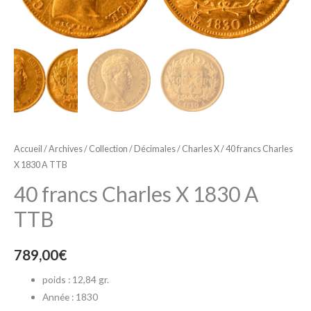
Accueil
/
Archives
/
Collection
/
Décimales
/
Charles X
/ 40 francs Charles
X 1830 A TTB
40 francs Charles X 1830 A
TTB
789,00
€
poids : 12,84 gr.
Année : 1830