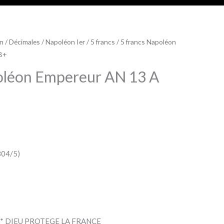
on
/
Décimales
/
Napoléon Ier
/
5 francs
/ 5 francs Napoléon
 B+
oléon Empereur AN 13 A
804/5)
x : * DIEU PROTEGE LA FRANCE