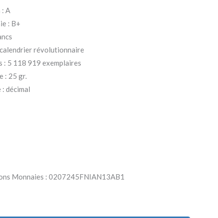
 : A
ie : B+
rancs
calendrier révolutionnaire
s : 5 118 919 exemplaires
 : 25 gr.
: décimal
Parlons Monnaies : 0207245FNIAN13AB1