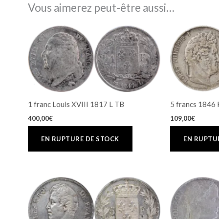
Vous aimerez peut-être aussi…
1 franc Louis XVIII 1817 L TB
5 francs 1846 
400,00
€
109,00
€
Le
prix
initial
était :
380,00