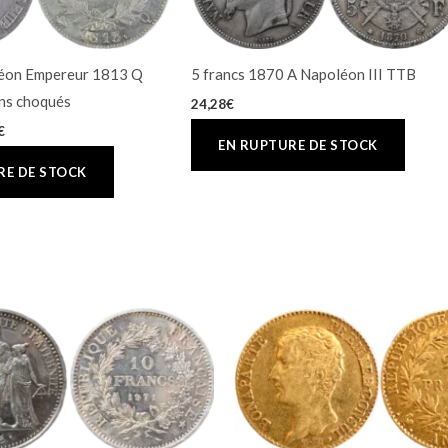
léon Empereur 1813 Q
5 francs 1870 A Napoléon III TTB
ns choqués
24,28
€
€