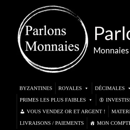
Aller
au
contenu
Parl
Monnaies 
BYZANTINES
ROYALES
DÉCIMALES
PRIMES LES PLUS FAIBLES
INVESTI
VOUS VENDEZ OR ET ARGENT !
MATER
LIVRAISONS / PAIEMENTS
MON COMPT