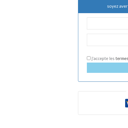
soyez aver
j'accepte les
termes 