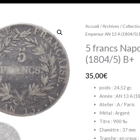
Accueil
/
Archives
/
Collecti
Empereur AN 13 A (1804/5)
5 francs Nap
(1804/5) B+
35,00
€
poids : 24,52 gr.
Année : AN 13 A (1
Atelier : A / Paris
Métal : Argent
Titre : 900 ‰
Diamètre : 37 mm
Tranche : en creu