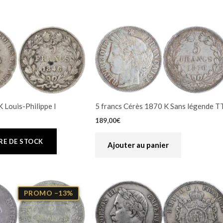
K Louis-Philippe I
5 francs Cérès 1870 K Sans légende 
189,00
€
Ajouter au panier
Le
prix
PROMO −13%
actuel
est :
€.
329,00€.