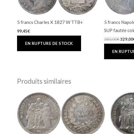
5 francs Charles X 1827 W TTB+
5 francs Napo
SUP fautée coi
99,45
€
380,00
€
329,00
Produits similaires