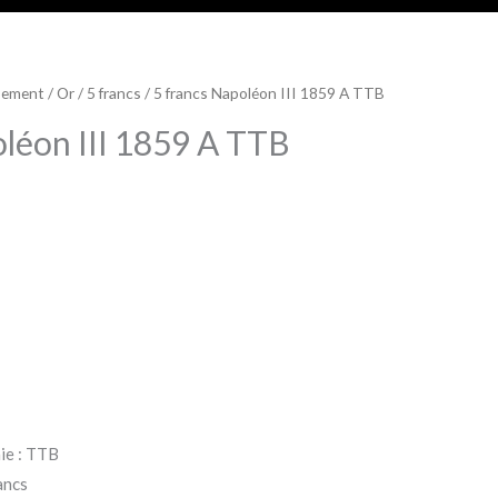
sement
/
Or
/
5 francs
/ 5 francs Napoléon III 1859 A TTB
oléon III 1859 A TTB
ie : TTB
rancs