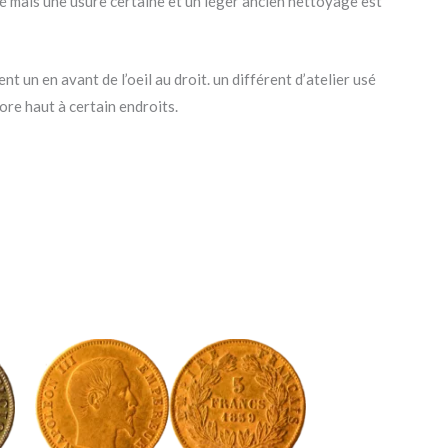
té mais une usure certaine et un léger ancien nettoyage est
 un en avant de l’oeil au droit. un différent d’atelier usé
ore haut à certain endroits.