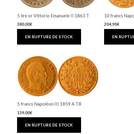
5 lire or Vittorio Emanuele II 1863 T
10 francs Napo
380,00
€
204,90
€
5 francs Napoléon III 1859 A TB
139,00
€