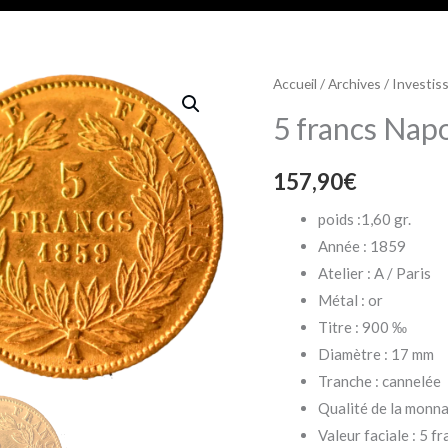
Accueil
/
Archives
/
Investis
5 francs Nap
157,90
€
poids :1,60 gr.
Année : 1859
Atelier : A / Paris
Métal : or
Titre : 900 ‰
Diamètre : 17 mm
Tranche : cannelée
Qualité de la monna
Valeur faciale : 5 f