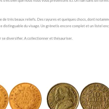
s très bien que nous vous vous présentons ici. Un flan sans difformi
e de très beaux reliefs. Des rayures et quelques chocs, dont notamment
e distinguable du visage. Un grènetis encore complet et un listel enc
 se diversifier. A collectionner et thésauriser.