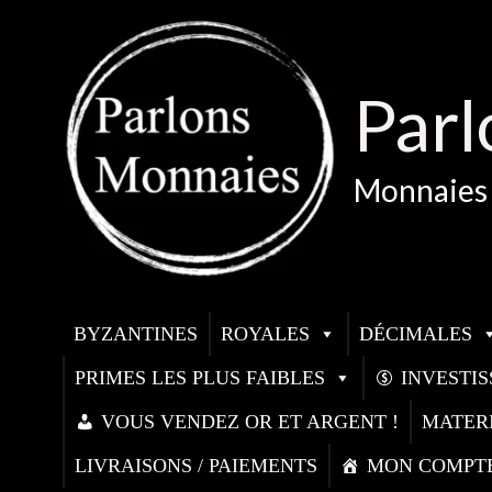
Aller
au
contenu
Parl
Monnaies 
BYZANTINES
ROYALES
DÉCIMALES
PRIMES LES PLUS FAIBLES
INVESTI
VOUS VENDEZ OR ET ARGENT !
MATER
LIVRAISONS / PAIEMENTS
MON COMPT