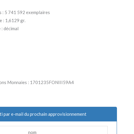
s : 5 741 592 exemplaires
e : 1,6129 gr.
: décimal
arlons Monnaies : 1701235FONIII59A4
ti par e-mail du prochain approvisionnement