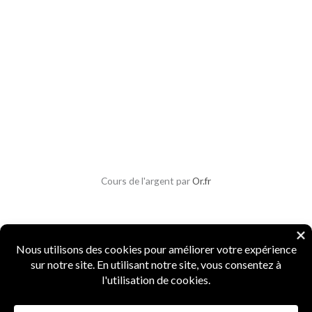
Cours de l'argent par
Or.fr
Copyright © 2026 Parlons Monnaies
Mentions légales
|
CGV
|
CGU
|
Confidentialité
|
Sécurité
Numismate professionnel
·
4 ans d'expertise
·
Marque INPI
FR5156987
·