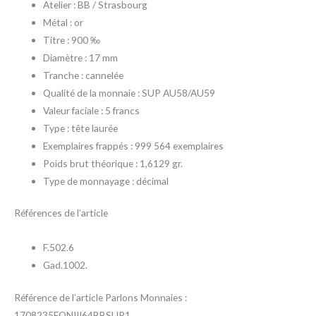
Atelier : BB / Strasbourg
Métal : or
Titre : 900 ‰
Diamètre : 17 mm
Tranche : cannelée
Qualité de la monnaie : SUP AU58/AU59
Valeur faciale : 5 francs
Type : tête laurée
Exemplaires frappés : 999 564 exemplaires
Poids brut théorique : 1,6129 gr.
Type de monnayage : décimal
Références de l’article
F.502.6
Gad.1002.
Référence de l’article Parlons Monnaies :
1708235FONIII64BBSUP1