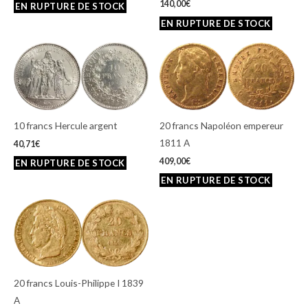
140,00
€
10 francs Hercule argent
20 francs Napoléon empereur
1811 A
40,71
€
409,00
€
20 francs Louis-Philippe I 1839
A