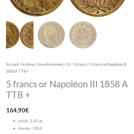
Accueil
/
Archives
/
Investissement
/
Or
/
5 francs
/ 5 francs or Napoléon III
1858 A TTB +
5 francs or Napoléon III 1858 A
TTB +
164,90
€
poids :1,60 gr.
Année : 1858