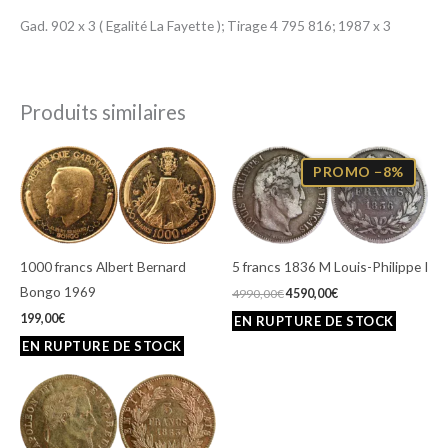
Gad. 902 x 3 ( Egalité La Fayette ); Tirage 4 795 816; 1987 x 3
Produits similaires
Le
Le
prix
prix
PROMO −8%
initial
actuel
était :
est :
4990,00€.
4590,00€.
1000 francs Albert Bernard
5 francs 1836 M Louis-Philippe I
Bongo 1969
4990,00
€
4590,00
€
199,00
€