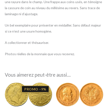
une rayure dans le champ. Une frappe aux coins usés, en témoigne
la cassure de coin au niveau du millésime au revers. Sans trace de
laminage ni d’ajustage.
Un bel exemplaire pour présenter en médailler. Sans défaut majeur
si ce n’est une usure homogène.
A collectionner et thésauriser.
Photos réelles de la monnaie que vous recevrez.
Vous aimerez peut-être aussi…
Le
Le
prix
prix
PROMO −9%
initial
actuel
était :
est :
2200,00€.
1995,00€.