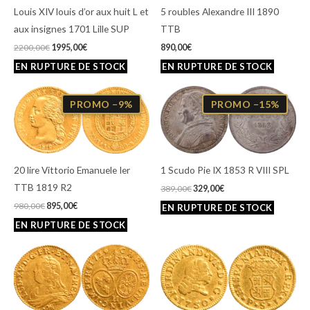
Louis XIV louis d’or aux huit L et
5 roubles Alexandre III 1890
aux insignes 1701 Lille SUP
TTB
2200,00
€
1995,00
€
890,00
€
Le
Le
Le
Le
prix
prix
prix
prix
PROMO −9%
PROMO −15%
initial
actuel
initial
actuel
était :
est :
était :
est :
980,00€.
895,00€.
389,00€.
329,00€.
20 lire Vittorio Emanuele Ier
1 Scudo Pie IX 1853 R VIII SPL
TTB 1819 R2
389,00
€
329,00
€
980,00
€
895,00
€