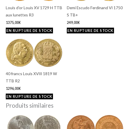
Louis d’or Louis XV 1729 H TTB
Demi Escudo Ferdinand VI 1750
aux lunettes R3
S TB+
1375,00
€
249,00
€
40 francs Louis XVIII 1819 W
TTB R2
1296,00
€
Produits similaires