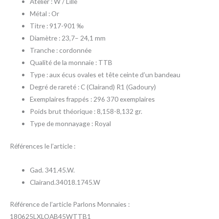
Atelier : W / Lille
Métal : Or
Titre : 917-901 ‰
Diamètre : 23,7– 24,1 mm
Tranche : cordonnée
Qualité de la monnaie : TTB
Type : aux écus ovales et tête ceinte d’un bandeau
Degré de rareté : C (Clairand) R1 (Gadoury)
Exemplaires frappés : 296 370 exemplaires
Poids brut théorique : 8,158-8,132 gr.
Type de monnayage : Royal
Références le l’article :
Gad. 341.45.W.
Clairand.34018.1745.W
Référence de l’article Parlons Monnaies :
180625LXLOAB45WTTB1