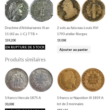
Drachme d’Ariobarzanes III an
2 sols au faisceau Louis XVI
11 (42 av. J.-C.) TTB +
1793 atelier Riorges
159,20
€
19,00
€
Ajouter au panier
Produits similaires
5 francs Hercule 1875 A
5 francs or Napoléon III 1859 A
lot de 3 monnaies
30,00
€