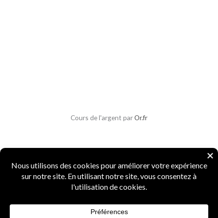
Cours de l'argent par
Or.fr
Copyright © 2026 Parlons Monnaies
Mentions légales
|
CGV
|
CGU
|
Confidentialité
|
Sécurité
Numismate professionnel
·
4 ans d'expertise
·
Marque INPI
FR5156987
·
Agrément Douanes
n° 15519
·
Spécialiste monnaies anciennes et métaux