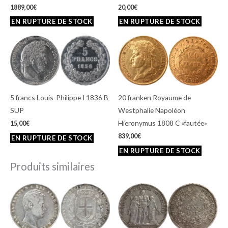
1889,00
€
20,00
€
5 francs Louis-Philippe I 1836 B
20 franken Royaume de
SUP
Westphalie Napoléon
Hieronymus 1808 C «fautée»
15,00
€
839,00
€
Produits similaires