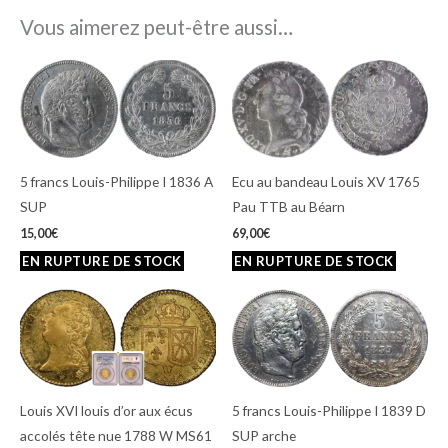
Vous aimerez peut-être aussi…
5 francs Louis-Philippe I 1836 A
Ecu au bandeau Louis XV 1765
SUP
Pau TTB au Béarn
15,00
€
69,00
€
Louis XVI louis d’or aux écus
5 francs Louis-Philippe I 1839 D
accolés tête nue 1788 W MS61
SUP arche