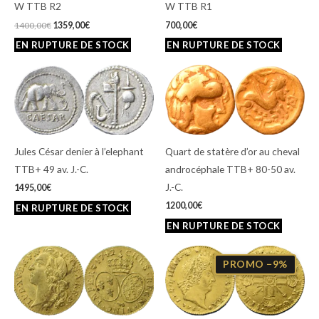
W TTB R2
W TTB R1
1400,00
€
1359,00
€
700,00
€
Jules César denier à l’elephant
Quart de statère d’or au cheval
TTB+ 49 av. J.-C.
androcéphale TTB+ 80-50 av.
J.-C.
1495,00
€
1200,00
€
Le
Le
prix
prix
PROMO −9%
initial
actuel
était :
est :
2200,00€.
1995,00€.