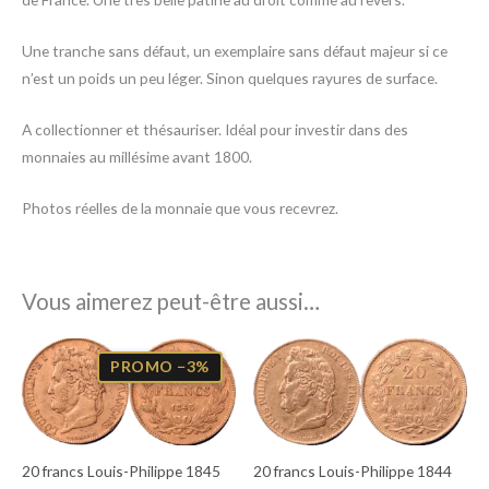
Une tranche sans défaut, un exemplaire sans défaut majeur si ce
n’est un poids un peu léger. Sinon quelques rayures de surface.
A collectionner et thésauriser. Idéal pour investir dans des
monnaies au millésime avant 1800.
Photos réelles de la monnaie que vous recevrez.
Vous aimerez peut-être aussi…
Le
Le
prix
prix
PROMO −3%
initial
actuel
était :
est :
1400,00€.
1359,00€.
20 francs Louis-Philippe 1845
20 francs Louis-Philippe 1844