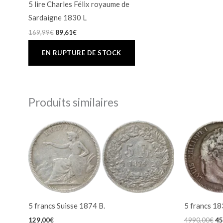
5 lire Charles Félix royaume de
Sardaigne 1830 L
169,99
€
89,61
€
Produits similaires
Le
pr
ini
éta
49
5 francs Suisse 1874 B.
5 francs 18
129,00
€
4990,00
€
45