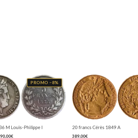
Le
ix
prix
PROMO −8%
tial
actuel
it :
est :
90,00€.
4590,00€.
36 M Louis-Philippe I
20 francs Cérès 1849 A
90,00
€
389,00
€