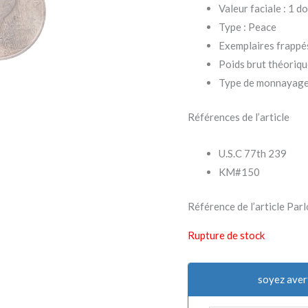
Valeur faciale : 1 do
Type : Peace
Exemplaires frappé
Poids brut théorique
Type de monnayage 
Références de l’article
U.S.C 77th 239
KM#150
Référence de l’article P
Rupture de stock
soyez aver