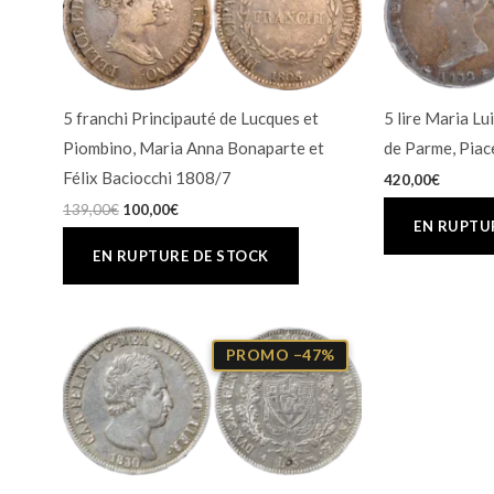
était :
est :
139,00€.
100,00€.
5 franchi Principauté de Lucques et
5 lire Maria L
Piombino, Maria Anna Bonaparte et
de Parme, Piac
Félix Baciocchi 1808/7
420,00
€
139,00
€
100,00
€
Le
Le
prix
prix
PROMO −47%
initial
actuel
était :
est :
169,99€.
89,61€.