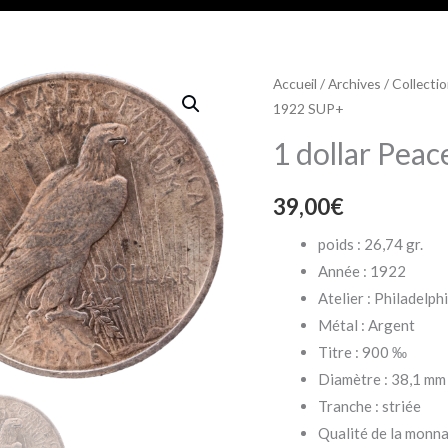
Accueil
/
Archives
/
Collecti
1922 SUP+
1 dollar Pea
39,00
€
poids : 26,74 gr.
Année : 1922
Atelier : Philadelph
Métal : Argent
Titre : 900 ‰
Diamètre : 38,1 mm
Tranche : striée
Qualité de la monna