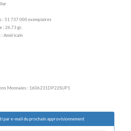
llar
s : 51 737 000 exemplaires
 : 26,73 gr.
: Américain
arlons Monnaies : 1606231DP22SUP1
ti par e-mail du prochain approvisionnement