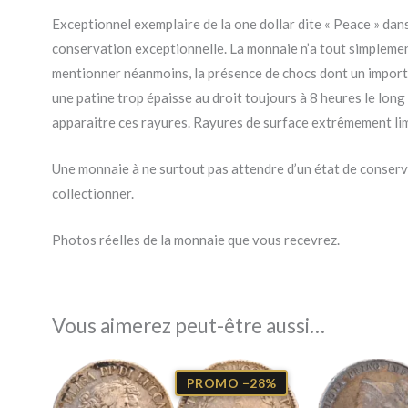
Exceptionnel exemplaire de la one dollar dite « Peace » dans 
conservation exceptionnelle. La monnaie n’a tout simplement
mentionner néanmoins, la présence de chocs dont un importan
une patine trop épaisse au droit toujours à 8 heures le long 
apparaitre ces rayures. Rayures de surface extrêmement lim
Une monnaie à ne surtout pas attendre d’un état de conservat
collectionner.
Photos réelles de la monnaie que vous recevrez.
Vous aimerez peut-être aussi…
Le
Le
prix
prix
PROMO −28%
initial
actuel