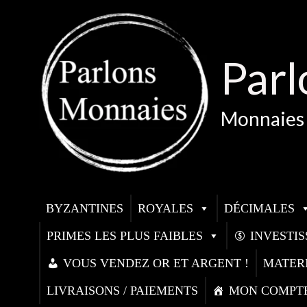
Aller
au
contenu
Parl
Monnaies 
BYZANTINES
ROYALES
DÉCIMALES
PRIMES LES PLUS FAIBLES
INVESTI
VOUS VENDEZ OR ET ARGENT !
MATER
LIVRAISONS / PAIEMENTS
MON COMPT