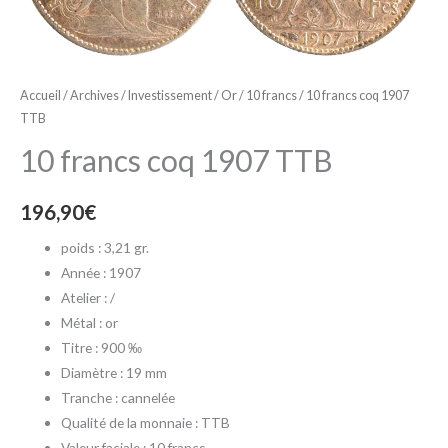
Accueil
/
Archives
/
Investissement
/
Or
/
10 francs
/ 10 francs coq 1907
TTB
10 francs coq 1907 TTB
196,90
€
poids : 3,21 gr.
Année : 1907
Atelier : /
Métal : or
Titre : 900 ‰
Diamètre : 19 mm
Tranche : cannelée
Qualité de la monnaie : TTB
Valeur faciale : 10 francs