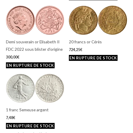
Demi souverain or Elisabeth II
20 francs or Cérès
FDC 2022 sous blister d’origine
724,25
€
300,00
€
1 franc Semeuse argent
7,48
€