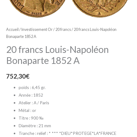
Accueil
/
Investissement Or
/
20 francs
/ 20 francs Louis-Napoléon
Bonaparte 1852 A
20 francs Louis-Napoléon
Bonaparte 1852 A
752,30
€
poids : 6,45 gr.
Année : 1852
Atelier : A / Paris
Métal : or
Titre : 900 ‰
Diamètre : 21 mm
Tranche : relief : * *** *DIEU*PROTEGE*LA*FRANCE