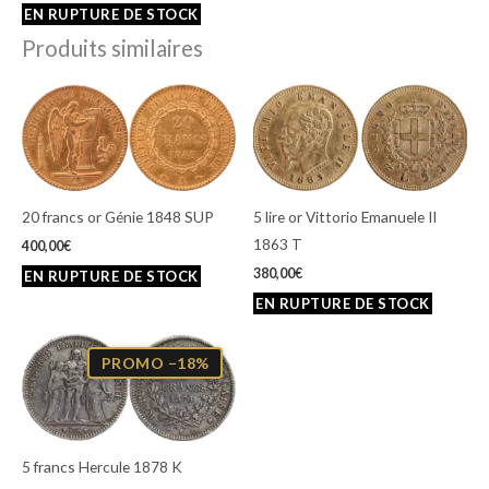
Produits similaires
20 francs or Génie 1848 SUP
5 lire or Vittorio Emanuele II
1863 T
400,00
€
380,00
€
Le
Le
prix
prix
PROMO −18%
initial
actuel
était :
est :
90,00€.
74,00€.
5 francs Hercule 1878 K