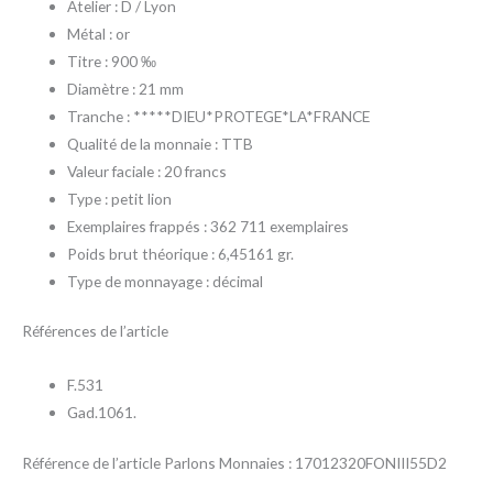
Atelier : D / Lyon
Métal : or
Titre : 900 ‰
Diamètre : 21 mm
Tranche : *****DIEU*PROTEGE*LA*FRANCE
Qualité de la monnaie : TTB
Valeur faciale : 20 francs
Type : petit lion
Exemplaires frappés : 362 711 exemplaires
Poids brut théorique : 6,45161 gr.
Type de monnayage : décimal
Références de l’article
F.531
Gad.1061.
Référence de l’article Parlons Monnaies : 17012320FONIII55D2