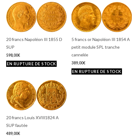
20 francs Napoléon III 1855 D
5 francs or Napoléon III 1854 A
SUP
petit module SPL tranche
cannelée
598,00
€
389,00
€
20 francs Louis XVIII1824 A
SUP fautée
489,00
€