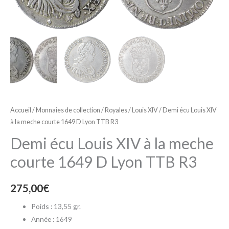
à
la
meche
courte
1649
D
Lyon
TTB
R3
Accueil
/
Monnaies de collection
/
Royales
/
Louis XIV
/ Demi écu Louis XIV
à la meche courte 1649 D Lyon TTB R3
Demi écu Louis XIV à la meche
courte 1649 D Lyon TTB R3
275,00
€
Poids : 13,55 gr.
Année : 1649