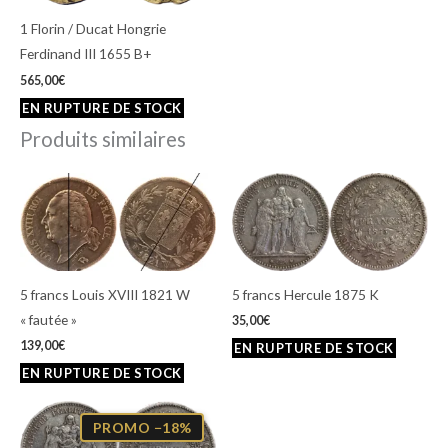
1 Florin / Ducat Hongrie
Ferdinand III 1655 B+
565,00
€
Produits similaires
5 francs Louis XVIII 1821 W
5 francs Hercule 1875 K
« fautée »
35,00
€
139,00
€
Le
Le
prix
prix
PROMO −18%
initial
actuel