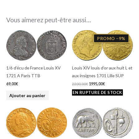
Vous aimerez peut-être aussi…
Le
Le
prix
prix
PROMO −9%
initial
actuel
était :
est :
2200,00€.
1995,00€.
1/6 d’écu de France Louis XV
Louis XIV louis d’or aux huit L et
1721 A Paris TTB
aux insignes 1701 Lille SUP
69,00
€
2200,00
€
1995,00
€
Ajouter au panier