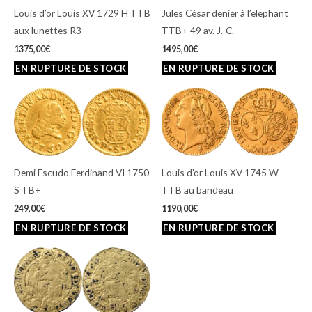
Louis d’or Louis XV 1729 H TTB
Jules César denier à l’elephant
aux lunettes R3
TTB+ 49 av. J.-C.
1375,00
€
1495,00
€
Demi Escudo Ferdinand VI 1750
Louis d’or Louis XV 1745 W
S TB+
TTB au bandeau
249,00
€
1190,00
€