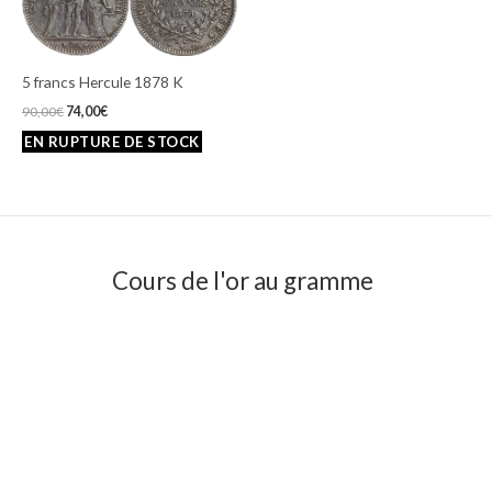
était :
est :
90,00€.
74,00€.
5 francs Hercule 1878 K
90,00
€
74,00
€
Cours de l'or au gramme