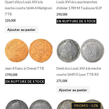
Quart d’écu Louis XIV à la
Louis XVI écu aux branches
meche courte 1644 A Matignon
d’olivier 1789 M Toulouse SUP
TTB
290,00
€
120,00
€
Ajouter au panier
Jean Il Franc à Cheval TTB
Demi écu Louis XIV à la meche
courte 1649 D Lyon TTB R3
1790,00
€
275,00
€
Ajouter au panier
Le
Le
prix
prix
PROMO −12%
initial
actuel