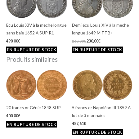
était :
est :
260,00€.
230,00€.
Ecu Louis XIV à la meche longue
Demi écu Louis XIV à la meche
sans baie 1652 A SUP R1
longue 1649 M TTB+
490,00
€
260,00
€
230,00
€
Produits similaires
20 francs or Génie 1848 SUP
5 francs or Napoléon III 1859 A
lot de 3 monnaies
400,00
€
487,61
€