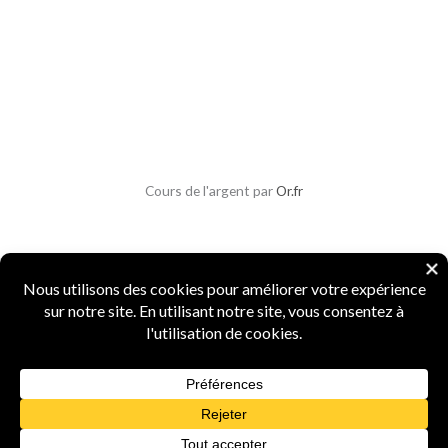
Cours de l'argent par
Or.fr
Copyright © 2026 Parlons Monnaies
Mentions légales
|
CGV
|
CGU
|
Confidentialité
|
Sécurité
Numismate professionnel
·
4 ans d'expertise
·
Marque INPI
FR5156987
·
Agrément Douanes
n° 15519
·
Spécialiste monnaies anciennes et métaux
précieux
Powered by Parlons Monnaies