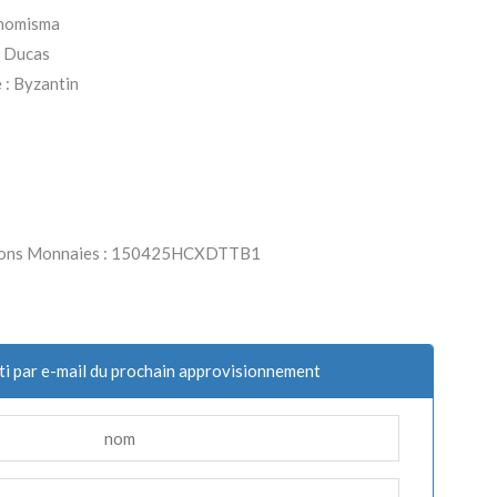
 nomisma
X Ducas
: Byzantin
Parlons Monnaies : 150425HCXDTTB1
ti par e-mail du prochain approvisionnement