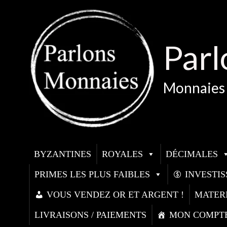
Aller
au
contenu
Parl
Monnaies 
BYZANTINES
ROYALES
DÉCIMALES
PRIMES LES PLUS FAIBLES
INVESTI
VOUS VENDEZ OR ET ARGENT !
MATER
LIVRAISONS / PAIEMENTS
MON COMPT