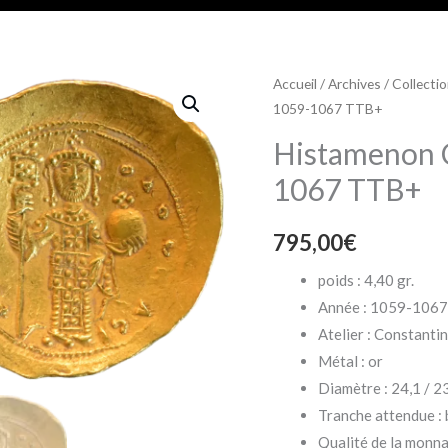
Accueil
/
Archives
/
Collecti
1059-1067 TTB+
Histamenon 
1067 TTB+
795,00
€
poids : 4,40 gr.
Année : 1059-106
Atelier : Constanti
Métal : or
Diamètre : 24,1 / 2
Tranche attendue : 
Qualité de la monn