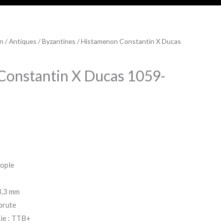
on
/
Antiques
/
Byzantines
/ Histamenon Constantin X Ducas
Constantin X Ducas 1059-
7
nople
3,3 mm
brute
aie : TTB+