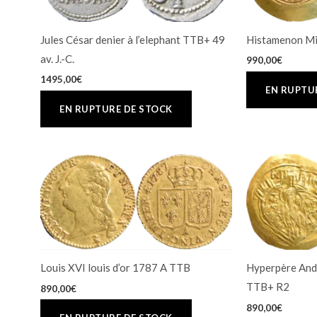
Jules César denier à l’elephant TTB+ 49
Histamenon Mi
av. J.-C.
990,00
€
1495,00
€
Louis XVI louis d’or 1787 A TTB
Hyperpère And
TTB+ R2
890,00
€
890,00
€