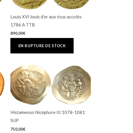
Louis XVI louis d’or aux écus accolés
1786 A TTB
890,00
€
Histamenon Nicéphore III 1078-1081
SUP
750,00
€