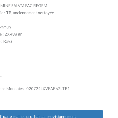
: DOMINE SALVM FAC REGEM
aie : TB, anciennement nettoyée
 Commun
e : 29,488 gr.
 : Royal
L
Parlons Monnaies : 020724LXVEAB62LTB1
ti par e-mail du prochain approvisionnement