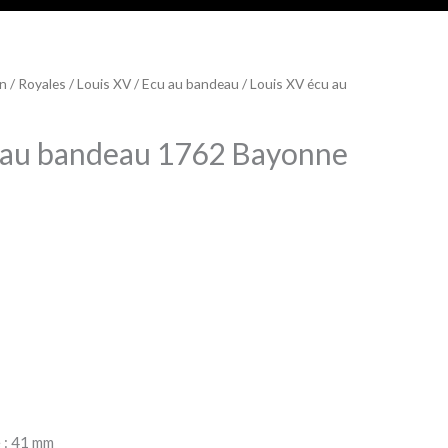
on
/
Royales
/
Louis XV
/
Ecu au bandeau
/ Louis XV écu au
 au bandeau 1762 Bayonne
 : 41 mm