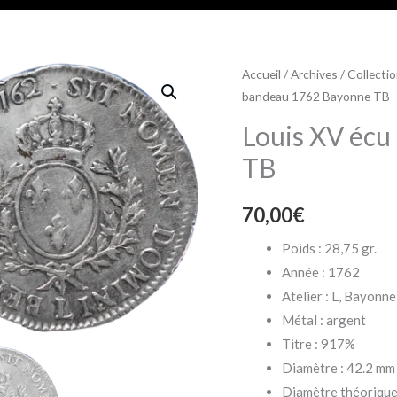
Accueil
/
Archives
/
Collecti
bandeau 1762 Bayonne TB
Louis XV écu
TB
70,00
€
Poids : 28,75 gr.
Année : 1762
Atelier : L, Bayonne
Métal : argent
Titre : 917%
Diamètre : 42.2 mm
Diamètre théorique