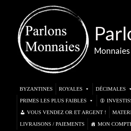
Aller
au
contenu
Parl
Monnaies 
BYZANTINES
ROYALES
DÉCIMALES
PRIMES LES PLUS FAIBLES
INVESTI
VOUS VENDEZ OR ET ARGENT !
MATER
LIVRAISONS / PAIEMENTS
MON COMPT