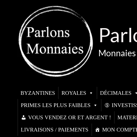
Aller
au
contenu
Parl
Monnaies 
BYZANTINES
ROYALES
DÉCIMALES
PRIMES LES PLUS FAIBLES
INVESTI
VOUS VENDEZ OR ET ARGENT !
MATER
LIVRAISONS / PAIEMENTS
MON COMPT