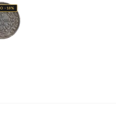
O −18%