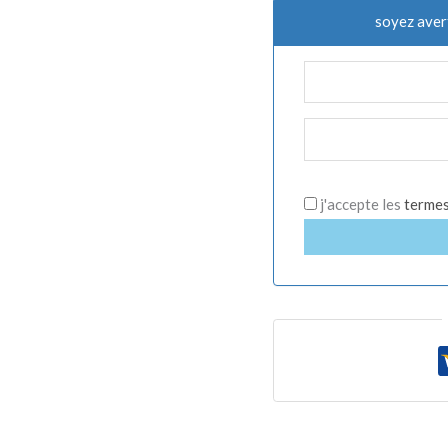
soyez aver
j'accepte les
termes 