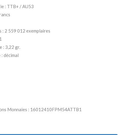
aie : TTB+ / AU53
francs
s : 2 559 012 exemplaires
1
 : 3,22 gr.
: décimal
Parlons Monnaies : 16012410FPM54ATTB1