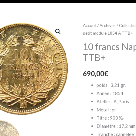
Accueil
/
Archives
/
Collecti
petit module 1854 A TTB+
10 francs Nap
TTB+
690,00
€
poids : 3,21 gr.
Année : 1854
Atelier : A, Paris
Métal : or
Titre : 900 ‰
Diamètre : 17,2 mm
Tranche : cannelée