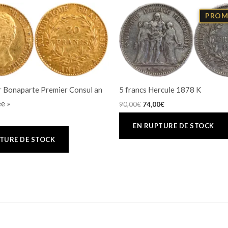
Le
Le
prix
prix
PROM
initial
actuel
était :
est :
90,00€.
74,00€.
r Bonaparte Premier Consul an
5 francs Hercule 1878 K
e »
90,00
€
74,00
€