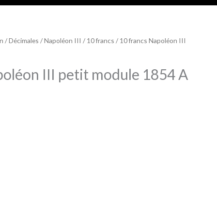
on
/
Décimales
/
Napoléon III
/
10 francs
/ 10 francs Napoléon III
oléon III petit module 1854 A