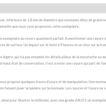
ule. Inférieure de 1,8 mm de diamètre aux monnaies dites de grand mo
 cannelée que nous vous proposons cette exemplaire.
n exemplaire au revers quasiment parfait. A mentionner une rayure d
s de surface. Un impact sur le listel à 9 heures et un choc sur la tra
 légère, qui n’a pas entamée les détails pileux de la moustache ou du
n haut état de conservation. Il est à noter une rayure qui part de l’o
 nous propose quelques traces d’usure et de manipulation. Une monnai
n faisant jouer la lumière sur la monnaie. Les rayures et l’usure ne so
 idéal pour illustrer le millésime, avec une grade d’AU53, un exempla